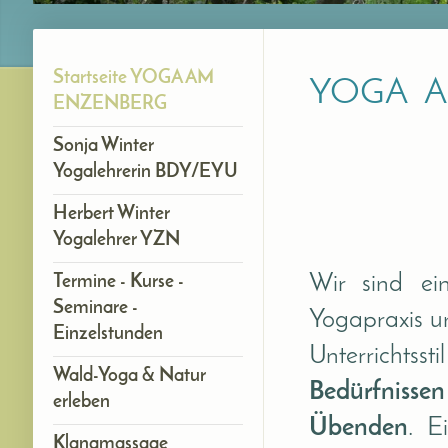
Startseite YOGA AM
YOGA 
ENZENBERG
Sonja Winter
Yogalehrerin BDY/EYU
Herbert Winter
Yogalehrer YZN
Wir sind ei
Termine - Kurse -
Seminare -
Yogapraxis u
Einzelstunden
Unterrichtss
Wald-Yoga & Natur
Bedürfniss
erleben
Übenden
. E
Klangmassage