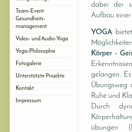
dabei der sc
Team-Event
Aufbau einer
Gesundheits-
management
YOGA
bietet
Video- und Audio-Yoga
Möglichkeit
Yoga-Philosophie
Körper - Gei
Erkenntnisse
Fotogalerie
gelangen. Es 
Unterstützte Projekte
Übungsweg a
Kontakt
Ruhe und Klar
Impressum
Durch dyna
Körperhalt
übungen (P